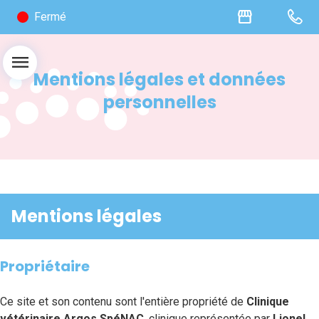
storefront
Fermé
menu
Mentions légales et données
personnelles
Mentions légales
Propriétaire
Ce site et son contenu sont l'entière propriété de
Clinique
vétérinaire Argos SpéNAC
, clinique représentée par
Lionel